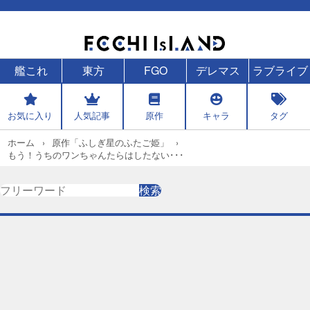
艦これ
東方
FGO
デレマス
ラブライブ
お気に入り
人気記事
原作
キャラ
タグ
ホーム
原作「ふしぎ星のふたご姫」
もう！うちのワンちゃんたらはしたない･･･
検
検索
索