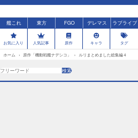
艦これ
東方
FGO
デレマス
ラブライブ
お気に入り
人気記事
原作
キャラ
タグ
ホーム
原作「機動戦艦ナデシコ」
ルリまとめました総集編４
検
検索
索