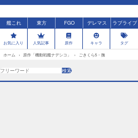
艦これ
東方
FGO
デレマス
ラブライブ
お気に入り
人気記事
原作
キャラ
タグ
ホーム
原作「機動戦艦ナデシコ」
ごきくら5・撫
検
検索
索