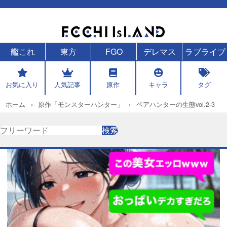
艦これ
東方
FGO
デレマス
ラブライブ
お気に入り
人気記事
原作
キャラ
タグ
ホーム
原作「モンスターハンター」
ペアハンターの生態vol.2-3
検
検索
索