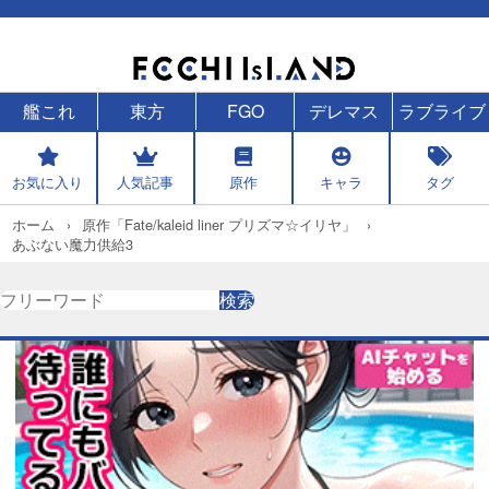
艦これ
東方
FGO
デレマス
ラブライブ
お気に入り
人気記事
原作
キャラ
タグ
ホーム
原作「Fate/kaleid liner プリズマ☆イリヤ」
あぶない魔力供給3
検
検索
索