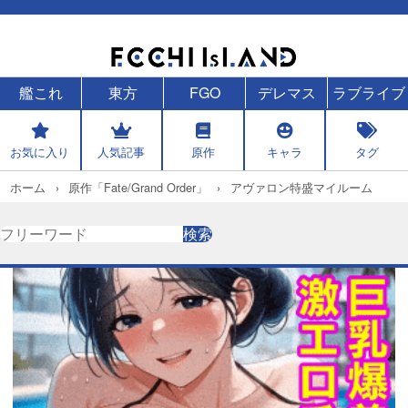
艦これ
東方
FGO
デレマス
ラブライブ
お気に入り
人気記事
原作
キャラ
タグ
ホーム
原作「Fate/Grand Order」
アヴァロン特盛マイルーム
検
検索
索