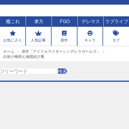
艦これ
東方
FGO
デレマス
ラブライブ
お気に入り
人気記事
原作
キャラ
タグ
ホーム
原作「アイドルマスターシンデレラガールズ」
白坂小梅萌え袖固結び裏
検
検索
索