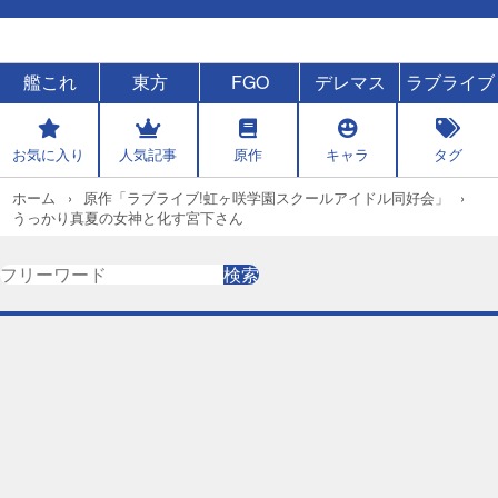
艦これ
東方
FGO
デレマス
ラブライブ
お気に入り
人気記事
原作
キャラ
タグ
ホーム
原作「ラブライブ!虹ヶ咲学園スクールアイドル同好会」
うっかり真夏の女神と化す宮下さん
検
検索
索