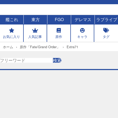
艦これ
東方
FGO
デレマス
ラブライブ
お気に入り
人気記事
原作
キャラ
タグ
ホーム
原作「Fate/Grand Order」
Extra71
検
検索
索