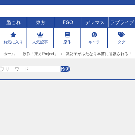
艦これ
東方
FGO
デレマス
ラブライブ
お気に入り
人気記事
原作
キャラ
タグ
ホーム
原作「東方Project」
諏訪子がふたなり早苗に睡姦される!!
検
検索
索