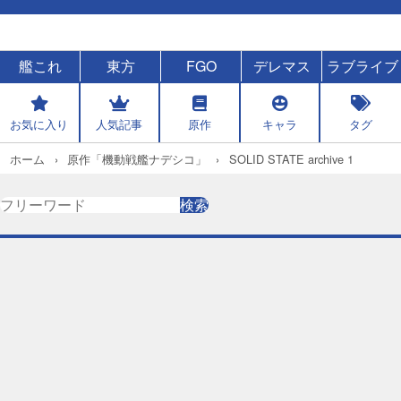
艦これ
東方
FGO
デレマス
ラブライブ
お気に入り
人気記事
原作
キャラ
タグ
ホーム
原作「機動戦艦ナデシコ」
SOLID STATE archive 1
検
検索
索