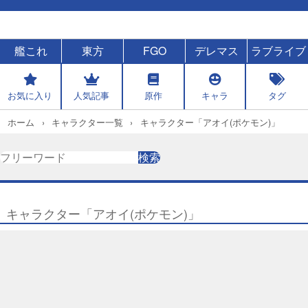
艦これ
東方
FGO
デレマス
ラブライブ
お気に入り
人気記事
原作
キャラ
タグ
ホーム
キャラクター一覧
キャラクター「アオイ(ポケモン)」
検
検索
索
キャラクター「アオイ(ポケモン)」