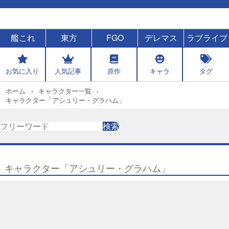
艦これ
東方
FGO
デレマス
ラブライブ
お気に入り
人気記事
原作
キャラ
タグ
ホーム
キャラクター一覧
キャラクター「アシュリー・グラハム」
検
検索
索
キャラクター「アシュリー・グラハム」