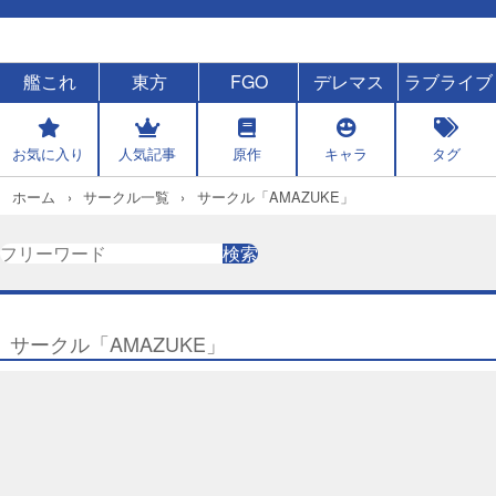
艦これ
東方
FGO
デレマス
ラブライブ
お気に入り
人気記事
原作
キャラ
タグ
ホーム
サークル一覧
サークル「AMAZUKE」
検
検索
索
サークル「AMAZUKE」